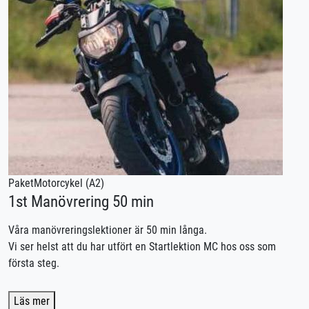
Paket
Motorcykel (A2)
1st Manövrering 50 min
Våra manövreringslektioner är 50 min långa.
Vi ser helst att du har utfört en Startlektion MC hos oss som
första steg.
Lån av kläder ingår
Läs mer