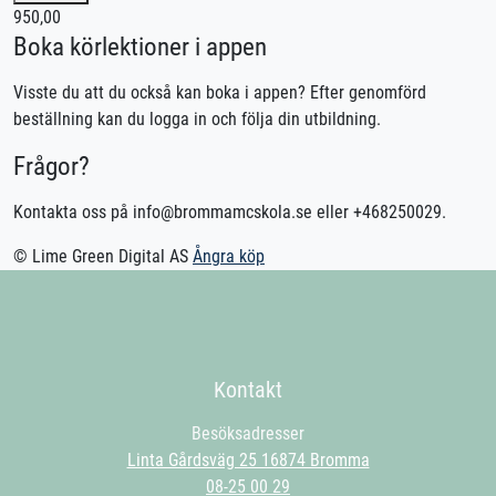
Lån av skydd ingår
950,00
Lån av MC ingår
Boka körlektioner i appen
Denna lektion utförs med en Mellan tung MC (A2),
Visste du att du också kan boka i appen? Efter genomförd
körkortstillstånd krävs. Utebliven närvaro debiteras enligt STR
beställning kan du logga in och följa din utbildning.
praxis.
Frågor?
Kontakta oss för bokning eller logga in på appen TABS Elev
alternativt stctabs.se.
Kontakta oss på info@brommamcskola.se eller +468250029.
Vid önskemål om betalning via faktura, vänligen kontakta
trafikskolan så hjälper vi er.
© Lime Green Digital AS
Ångra köp
Kontakt
Besöksadresser
Linta Gårdsväg 25 16874 Bromma
08-25 00 29