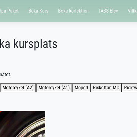
öpa Paket
Boka Kurs
Boka körlektion
TABS Elev
Villk
oka kursplats
nätet.
Motorcykel (A2)
Motorcykel (A1)
Moped
Riskettan MC
Riskt