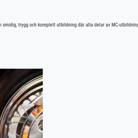
n smidig, trygg och komplett utbildning där alla delar av MC-utbildnin
ll färdig utbildning. Vi sköter bokningar och planering, och om du öns
passar upplägget efter dina mål och förutsättningar.
ka nå ditt mål – tryggt, effektivt och på dina villkor.