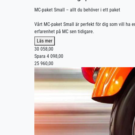
MC-paket Small – allt du behöver i ett paket
Vårt MC-paket Small är perfekt för dig som vill ha e
erfarenhet på MC sen tidigare.
Läs mer
Vi hjälper dig hela vägen – från första körpasset ti
30 058,00
vill komma i mål snabbare. Du väljer tempot – vi an
Spara 4 098,00
25 960,00
Detta ingår i MC-paket Small:
🏍️ 8 st manövreringspass á 50 minuter
🏍️ 4 st trafiklektioner á 100 minuter
🏍️ 150 minuter landsvägskörning
📘 Riskutbildning del 1 (Riskettan)
⚠️ Riskutbildning del 2 (Risktvåan)
✅ Utbildningskontroll
💻 1 månads digital teori
Ett komplett MC-paket med allt som krävs för att du s