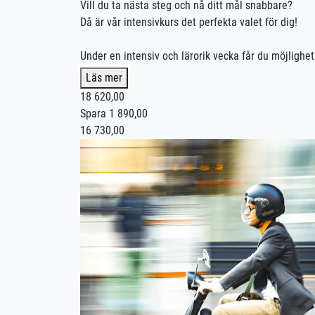
Vill du ta nästa steg och nå ditt mål snabbare?
Då är vår intensivkurs det perfekta valet för dig!
Under en intensiv och lärorik vecka får du möjlighet
Kursen avslutas med en utbildningskontroll där vi te
Läs mer
18 620,00
I intensivpaketet ingår:
Spara 1 890,00
✔️ 4 st. trafiklektioner á 100 minuter
16 730,00
✔️ 1 st. landsvägskörning á 150 minuter
✔️ 1 st. utbildningskontroll á 100 minuter
För att delta i intensivkursen krävs B-körkort.
Godkänd manövrering måste vara genomförd innan k