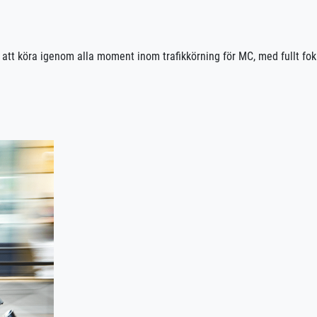
 att köra igenom alla moment inom trafikkörning för MC, med fullt fok
star dina kunskaper och säkerställer att du är redo för nästa steg mot
ursstart.