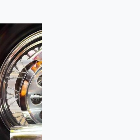
ll färdig utbildning. Vi sköter bokningar och planering, och om du öns
passar upplägget efter dina mål och förutsättningar.
t mål – tryggt, effektivt och på dina villkor.