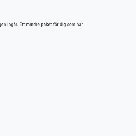
gen ingår. Ett mindre paket för dig som har
kar kan utbildningen läggas upp intensivt för dig som