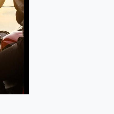
ka nå ditt mål – tryggt, effektivt och på dina villkor.