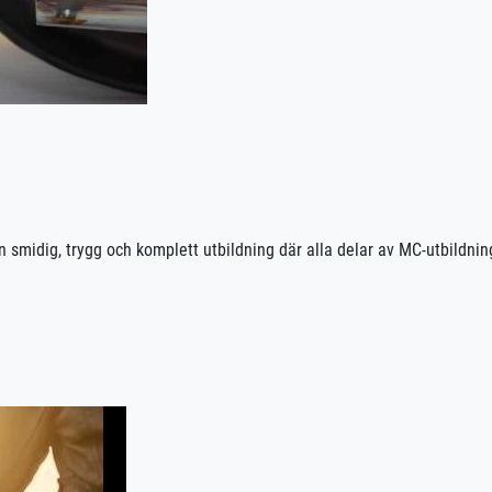
n smidig, trygg och komplett utbildning där alla delar av MC-utbildnin
ll färdig utbildning. Vi sköter bokningar och planering, och om du öns
passar upplägget efter dina mål och förutsättningar.