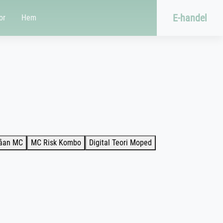
E-handel
or
Hem
våan MC
MC Risk Kombo
Digital Teori Moped