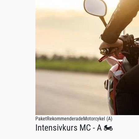
⚠️ Riskutbildning del 2 (Risktvåan)
✅ Utbildningskontroll
💻 1 månads digital teori
Ett komplett MC-paket med allt som krävs för att du s
Paket
Rekommenderade
Motorcykel (A)
Intensivkurs MC - A 🏍️