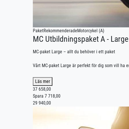
Paket
Rekommenderade
Motorcykel (A)
MC Utbildningspaket A - Large
MC-paket Large – allt du behöver i ett paket
Vårt MC-paket Large är perfekt för dig som vill ha e
Vi hjälper dig hela vägen – från första körpasset ti
Läs mer
vill komma i mål snabbare. Du väljer tempot – vi an
37 658,00
Spara 7 718,00
Detta ingår i MC-paket Large:
29 940,00
🏍️ 16 st manövreringspass á 50 minuter
🏍️ 4 st trafiklektioner á 100 minuter
🏍️ 150 minuter landsvägskörning
📘 Riskutbildning del 1 (Riskettan)