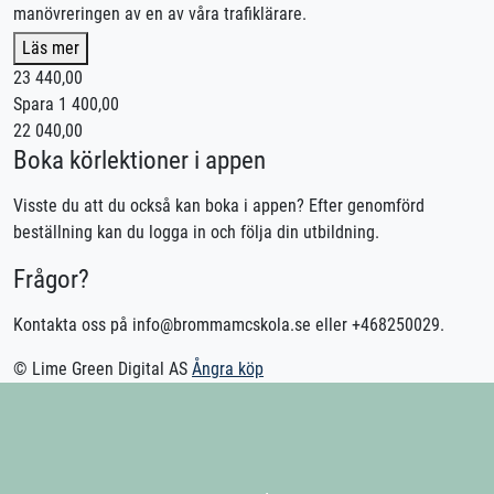
manövreringen av en av våra trafiklärare.
Detta för att säkerställa att du kan hantera motorcykeln på ett
Läs mer
säkert & korrekt sätt i trafiken.
23 440,00
Spara 1 400,00
Körkortstillstånd är krav för att få medverka på lektionen.
22 040,00
Lån av kläder ingår
Boka körlektioner i appen
Lån av skydd ingår
Lån av MC ingår
Visste du att du också kan boka i appen? Efter genomförd
beställning kan du logga in och följa din utbildning.
Utebliven närvaro debiteras enligt STR praxis.
Frågor?
Kontakta oss för bokning eller logga in på appen TABS Elev
alternativt stctabs.se.
Kontakta oss på info@brommamcskola.se eller +468250029.
Vid önskemål om betalning via faktura, vänligen kontakta
trafikskolan så hjälper vi er.
© Lime Green Digital AS
Ångra köp