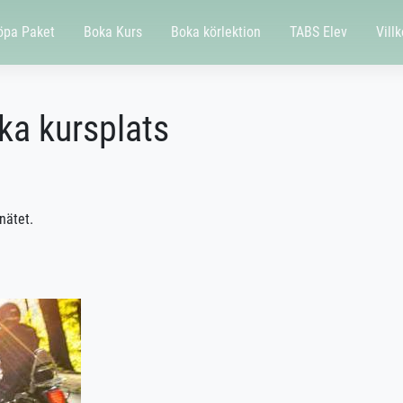
öpa Paket
Boka Kurs
Boka körlektion
TABS Elev
Villk
oka kursplats
nätet.