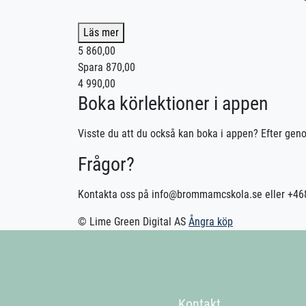
Ett smart val för dig som vill spara tid, undvika o
Läs mer
1 st MC Utvärdering 100 min
5 860,00
1 st MC Komplettering 100 min
Spara 870,00
4 990,00
Kontakta oss för bokning.
Boka körlektioner i appen
Vid önskemål om betalning via faktura, vänligen kont
Visste du att du också kan boka i appen? Efter geno
Frågor?
Kontakta oss på info@brommamcskola.se eller +4
© Lime Green Digital AS
Ångra köp
Kontakt