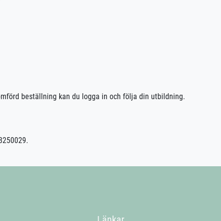
nödiga misstag och komma väl förberedd till uppkörningen
akta trafikskolan så hjälper vi er.
mförd beställning kan du logga in och följa din utbildning.
68250029.
Länkar