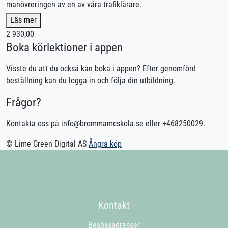
manövreringen av en av våra trafiklärare.
Detta för att säkerställa att du kan hantera motorcykeln på ett
Läs mer
säkert & korrekt sätt i trafiken.
2 930,00
Boka körlektioner i appen
Körkortstillstånd är krav för att få medverka på lektionen.
Lån av kläder ingår
Visste du att du också kan boka i appen? Efter genomförd
Lån av skydd ingår
beställning kan du logga in och följa din utbildning.
Lån av MC ingår
Frågor?
Utebliven närvaro debiteras enligt STR praxis.
Kontakta oss på info@brommamcskola.se eller +468250029.
Kontakta oss för bokning eller logga in på appen TABS Elev
alternativt stctabs.se.
© Lime Green Digital AS
Ångra köp
Vid önskemål om betalning via faktura, vänligen kontakta
trafikskolan så hjälper vi er.
Kontakt
Besöksadresser