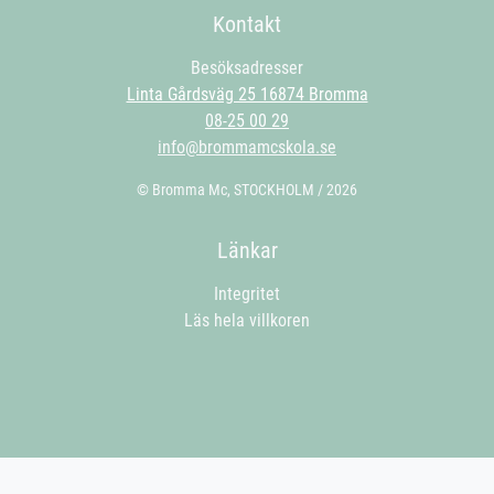
Ett komplett MC-paket med allt som krävs för att du ska nå ditt
Kontakt
mål – tryggt, effektivt och på dina villkor.
Besöksadresser
Linta Gårdsväg 25 16874 Bromma
08-25 00 29
info@brommamcskola.se
© Bromma Mc, STOCKHOLM / 2026
Länkar
Integritet
Läs hela villkoren