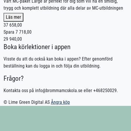
Vårt MC-paket Large är perfekt för dig som vill ha en smidig,
trygg och komplett utbildning där alla delar av MC-utbildningen
ingår.
Läs mer
37 658,00
Vi hjälper dig hela vägen – från första körpasset till färdig
Spara 7 718,00
utbildning. Vi sköter bokningar och planering, och om du önskar
29 940,00
kan utbildningen läggas upp intensivt för dig som vill komma i
Boka körlektioner i appen
mål snabbare. Du väljer tempot – vi anpassar upplägget efter
dina mål och förutsättningar.
Visste du att du också kan boka i appen? Efter genomförd
beställning kan du logga in och följa din utbildning.
Detta ingår i MC-paket Large:
Frågor?
🏍️ 16 st manövreringspass á 50 minuter
🏍️ 4 st trafiklektioner á 100 minuter
Kontakta oss på info@brommamcskola.se eller +468250029.
🏍️ 150 minuter landsvägskörning
📘 Riskutbildning del 1 (Riskettan)
© Lime Green Digital AS
Ångra köp
⚠️ Riskutbildning del 2 (Risktvåan)
✅ Utbildningskontroll
💻 1 månads digital teori